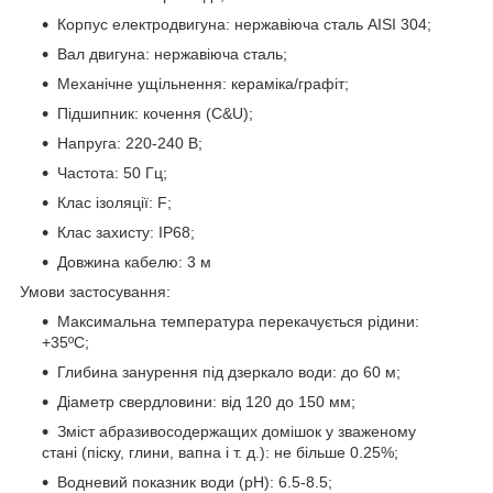
Корпус електродвигуна: нержавіюча сталь AISI 304;
Вал двигуна: нержавіюча сталь;
Механічне ущільнення: кераміка/графіт;
Підшипник: кочення (C&U);
Напруга: 220-240 В;
Частота: 50 Гц;
Клас ізоляції: F;
Клас захисту: IP68;
Довжина кабелю: 3 м
Умови застосування:
Максимальна температура перекачується рідини:
+35ºС;
Глибина занурення під дзеркало води: до 60 м;
Діаметр свердловини: від 120 до 150 мм;
Зміст абразивосодержащих домішок у зваженому
стані (піску, глини, вапна і т. д.): не більше 0.25%;
Водневий показник води (рН): 6.5-8.5;