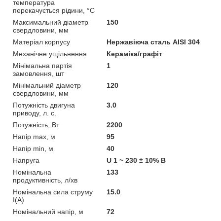
температура
перекачується рідини, °C
Максимальний діаметр
150
свердловини, мм
Матеріал корпусу
Нержавіюча сталь AISI 304
Механічне ущільнення
Кераміка/графіт
Мінімальна партія
1
замовлення, шт
Мінімальний діаметр
120
свердловини, мм
Потужність двигуна
3.0
приводу, л. с.
Потужність, Вт
2200
Напір max, м
95
Напір min, м
40
Напруга
U 1 ~ 230 ± 10% В
Номінальна
133
продуктивність, л/хв
Номінальна сила струму
15.0
I(А)
Номінальний напір, м
72