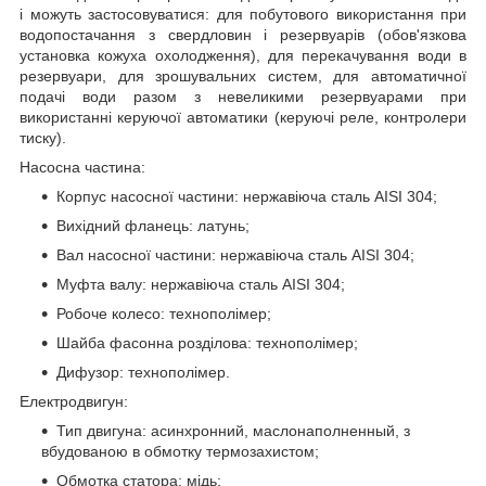
і можуть застосовуватися: для побутового використання при
водопостачання з свердловин і резервуарів (обов'язкова
установка кожуха охолодження), для перекачування води в
резервуари, для зрошувальних систем, для автоматичної
подачі води разом з невеликими резервуарами при
використанні керуючої автоматики (керуючі реле, контролери
тиску).
Насосна частина:
Корпус насосної частини: нержавіюча сталь AISI 304;
Вихідний фланець: латунь;
Вал насосної частини: нержавіюча сталь AISI 304;
Муфта валу: нержавіюча сталь AISI 304;
Робоче колесо: технополімер;
Шайба фасонна розділова: технополімер;
Дифузор: технополімер.
Електродвигун:
Тип двигуна: асинхронний, маслонаполненный, з
вбудованою в обмотку термозахистом;
Обмотка статора: мідь;