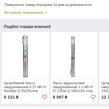
Повернення товару впродовж 14 днів за домовленістю
Всі умови повернення
Подібні товари компанії
Цетробiжний Насос
Насос відцентровий
Цетр
свердловинний 0.37 кВт H
свердловинний 1.1 кВт H
свер
56(44)м Q 55(35)л/хв
57 (35)м Q 180(133) л/хв
232(
Ø102мм AQUATICA
Ø102 мм AQUATICA
Ø10
6 121
8 067
12 
₴
₴
(DONGYIN) (3_777121)
(DONGYIN) (777152)
(DON