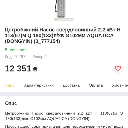
Цетробiжний Насос свердловинний 2.2 кВт H
113(67)м Q 180(133)л/хв Ø102мм AQUATICA
(DONGYIN) (3_777154)
В наявності
Код: 10267
Роздріб
12 351
₴
Опис
Характеристики
Доставка
Оплата
Умови п
Опис
Цетробiжний Насос свердловинний 2.2 кВт H 113(67)м Q
180(133)л/хв Ø102мм AQUATICA (DONGYIN)
Насоси даної серії призначені для перекачування чистої води