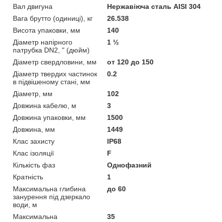
Вал двигуна
Нержавіюча сталь AISI 304
Вага брутто (одиниці), кг
26.538
Висота упаковки, мм
140
Діаметр напірного
1 ½
патрубка DN2, " (дюйм)
Діаметр свердловини, мм
от 120 до 150
Діаметр твердих частинок
0.2
в підвішеному стані, мм
Діаметр, мм
102
Довжина кабелю, м
3
Довжина упаковки, мм
1500
Довжина, мм
1449
Клас захисту
IP68
Клас ізоляції
F
Кількість фаз
Однофазний
Кратність
1
Максимальна глибина
до 60
занурення під дзеркало
води, м
Максимальна
35