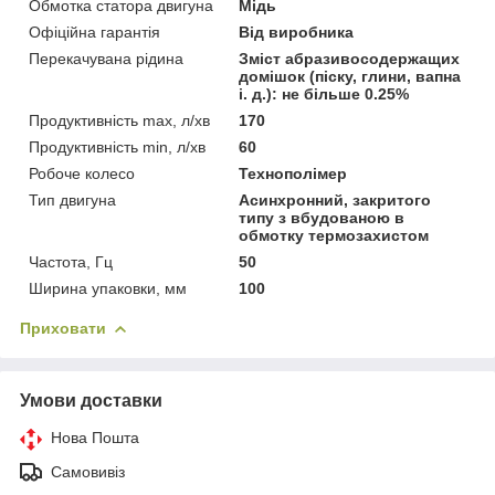
Обмотка статора двигуна
Мідь
Офіційна гарантія
Від виробника
Перекачувана рідина
Зміст абразивосодержащих
домішок (піску, глини, вапна
і. д.): не більше 0.25%
Продуктивність max, л/хв
170
Продуктивність min, л/хв
60
Робоче колесо
Технополімер
Тип двигуна
Асинхронний, закритого
типу з вбудованою в
обмотку термозахистом
Частота, Гц
50
Ширина упаковки, мм
100
Приховати
Умови доставки
Нова Пошта
Самовивіз