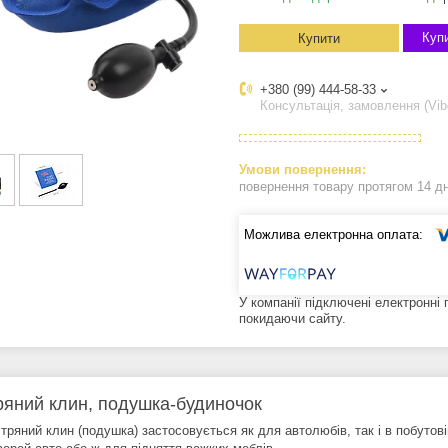
Купи
Купити
+380 (99) 444-58-33
Консультація, замовлення (Vib
повернення товару протягом 14 д
У компанії підключені електронні
покидаючи сайту.
ряний клин, подушка-будиночок
тряний клин (подушка) застосовується як для автолюбів, так і в побутов