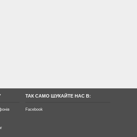
У
ТАК САМО ШУКАЙТЕ НАС В:
фонів
Facebook
нг