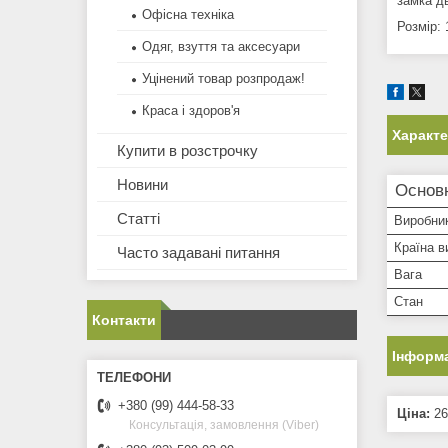
замка д
Офісна техніка
Розмір:
Одяг, взуття та аксесуари
Уцінений товар розпродаж!
Краса і здоров'я
Характ
Купити в розстрочку
Новини
Основн
Статті
Виробни
Країна в
Часто задавані питання
Вага
Стан
Контакти
Інформа
+380 (99) 444-58-33
Ціна:
26
Консультація, замовлення (Viber)