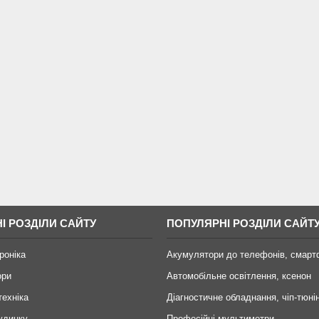
І РОЗДІЛИ САЙТУ
ПОПУЛЯРНІ РОЗДІЛИ САЙТ
роніка
Акумулятори до телефонів, смарт
ори
Автомобільне освітлення, ксенон
техніка
Діагностичне обладнання, чіп-тюні
удинку
Професійні мультиметри