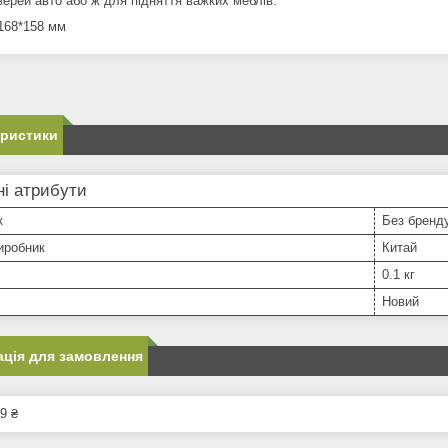
верей авто або ж для підняття важких меблів.
 168*158 мм
еристики
і атрибути
к
Без бренд
иробник
Китай
0.1 кг
Новий
ція для замовлення
9 ₴