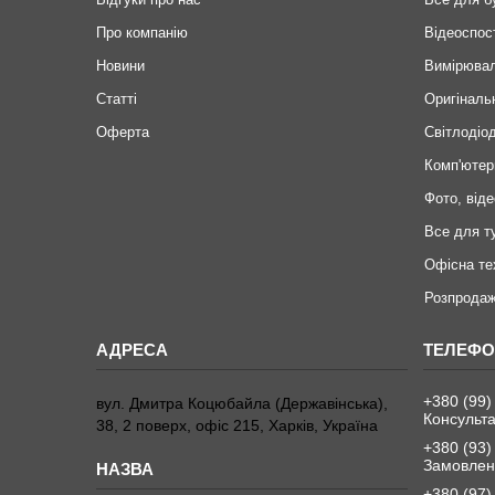
Про компанію
Відеоспос
Новини
Вимірювал
Статті
Оригіналь
Оферта
Світлодіод
Комп'ютер
Фото, віде
Все для т
Офісна те
Розпродаж
+380 (99)
вул. Дмитра Коцюбайла (Державінська),
Консульта
38, 2 поверх, офіс 215, Харків, Україна
+380 (93)
Замовленн
+380 (97)