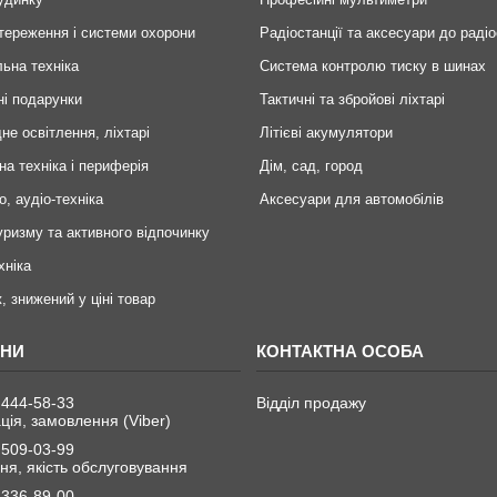
тереження і системи охорони
Радіостанції та аксесуари до радіо
ьна техніка
Система контролю тиску в шинах
ні подарунки
Тактичні та збройові ліхтарі
не освітлення, ліхтарі
Літієві акумулятори
на техніка і периферія
Дім, сад, город
о, аудіо-техніка
Аксесуари для автомобілів
уризму та активного відпочинку
хніка
, знижений у ціні товар
 444-58-33
Відділ продажу
ція, замовлення (Viber)
 509-03-99
я, якість обслуговування
 336-89-00