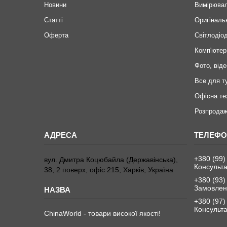
Новини
Вимірювал
Статті
Оригіналь
Оферта
Світлодіод
Комп'ютер
Фото, віде
Все для т
Офісна те
Розпродаж
+380 (99)
вул. Дмитра Коцюбайла (Державінська),
Консульта
38, 2 поверх, офіс 215, Харків, Україна
+380 (93)
Замовленн
+380 (97)
Консульта
ChinaWorld - товари високої якості!