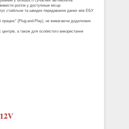
уваним у більшості сучасних автомобілів.
вивести роз'єм у доступніше місце.
антує стабільне та швидке передавання даних між ЕБУ
і працює" (Plug-and-Play), не вимагаючи додаткових
х центрів, а також для особистого використання