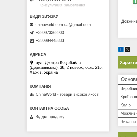
Консультація, замовлення
Довжина
chinaworld.com.ua@gmail.com
+380973368900
+380994445833
Характ
вул. Дмитра Коцюбайла
(Державінська), 38, 2 поверх, офіс 215,
Харків, Україна
Основ
Виробни
ChinaWorld - товари високої якості!
Країна в
Колір
Можливі
Відділ продажу
Читання 