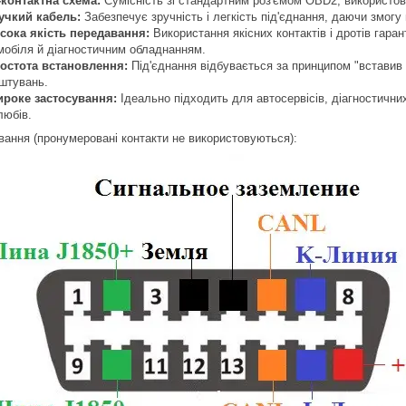
-контактна схема:
Сумісність зі стандартним роз'ємом OBD2, використов
учкий кабель:
Забезпечує зручність і легкість під'єднання, даючи змогу 
сока якість передавання:
Використання якісних контактів і дротів гар
мобіля й діагностичним обладнанням.
остота встановлення:
Під'єднання відбувається за принципом "вставив 
штувань.
роке застосування:
Ідеально підходить для автосервісів, діагностични
любів.
вання (пронумеровані контакти не використовуються):