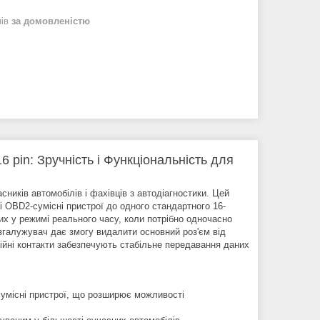
нів
за домовленістю
pin: Зручність і Функціональність для
иків автомобілів і фахівців з автодіагностики. Цей
ші OBD2-сумісні пристрої до одного стандартного 16-
их у режимі реального часу, коли потрібно одночасно
згалужувач дає змогу видалити основний роз'єм від
дійні контакти забезпечують стабільне передавання даних
умісні пристрої, що розширює можливості