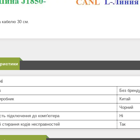
 кабелю 30 см.
еристики
ні
к
Без бренд
иробник
Китай
Чорний
сть підключення до комп'ютера
Ні
і стирання кодів несправностей
Так