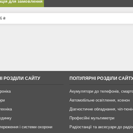
ція для замовлення
6 ₴
І РОЗДІЛИ САЙТУ
ПОПУЛЯРНІ РОЗДІЛИ САЙТ
роніка
Акумулятори до телефонів, смарт
ори
Автомобільне освітлення, ксенон
техніка
Діагностичне обладнання, чіп-тюні
удинку
Професійні мультиметри
тереження і системи охорони
Радіостанції та аксесуари до радіо