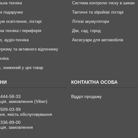
ьна техніка
Система контролю тиску в шинах
ні подарунки
Тактичні та збройові ліхтарі
не освітлення, ліхтарі
Літієві акумулятори
на техніка і периферія
Дім, сад, город
о, аудіо-техніка
Аксесуари для автомобілів
уризму та активного відпочинку
хніка
, знижений у ціні товар
 444-58-33
Відділ продажу
ція, замовлення (Viber)
 509-03-99
я, якість обслуговування
 336-89-00
ція, замовлення