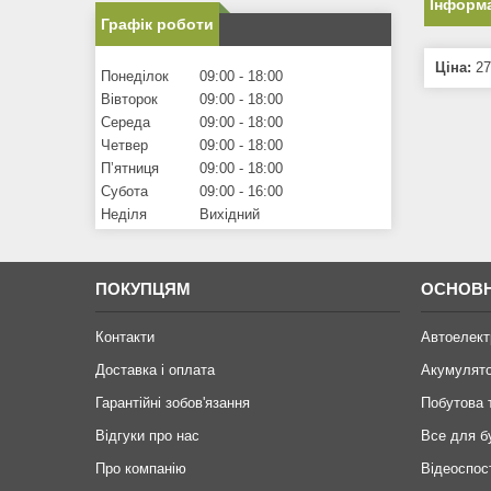
Інформа
Графік роботи
Ціна:
27
Понеділок
09:00
18:00
Вівторок
09:00
18:00
Середа
09:00
18:00
Четвер
09:00
18:00
Пʼятниця
09:00
18:00
Субота
09:00
16:00
Неділя
Вихідний
ПОКУПЦЯМ
ОСНОВН
Контакти
Автоелект
Доставка і оплата
Акумулят
Гарантійні зобов'язання
Побутова 
Відгуки про нас
Все для б
Про компанію
Відеоспос