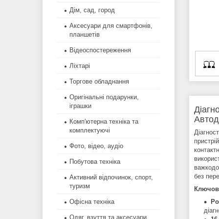
Дім, сад, город
Аксесуари для смартфонів,
планшетів
Відеоспостереження
Ліхтарі
Торгове обладнання
Оригінальні подарунки,
іграшки
Діагн
Автод
Комп'ютерна техніка та
комплектуючі
Діагнос
пристрій
Фото, відео, аудіо
контакт
викорис
Побутова техніка
важкодо
без пер
Активний відпочинок, спорт,
туризм
Ключові
Ро
Офісна техніка
діагн
Одяг, взуття та аксесуари