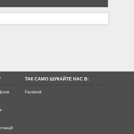
У
ТАК САМО ШУКАЙТЕ НАС В:
фонів
Facebook
нг
станцій