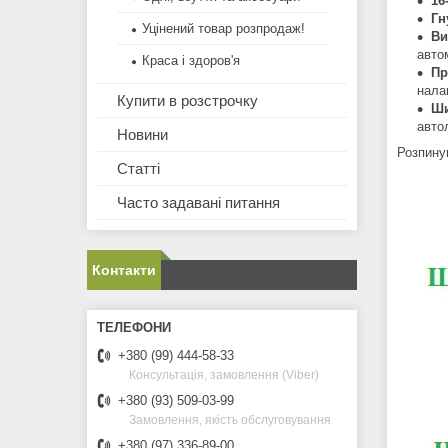
16
Гн
Уцінений товар розпродаж!
Ви
авто
Краса і здоров'я
Пр
нала
Купити в розстрочку
Ши
авто
Новини
Розпину
Статті
Часто задавані питання
Контакти
+380 (99) 444-58-33
Консультація, замовлення (Viber)
+380 (93) 509-03-99
Замовлення, якість обслуговування
+380 (97) 336-89-00