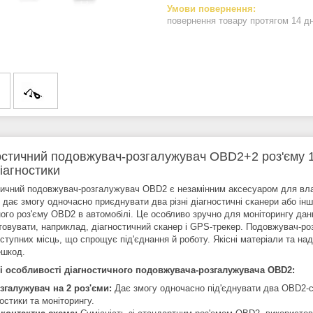
повернення товару протягом 14 д
остичний подовжувач-розгалужувач OBD2+2 роз'єму 16 
іагностики
тичний подовжувач-розгалужувач OBD2 є незамінним аксесуаром для власн
 дає змогу одночасно приєднувати два різні діагностичні сканери або ін
ного роз'єму OBD2 в автомобілі. Це особливо зручно для моніторингу дан
товувати, наприклад, діагностичний сканер і GPS-трекер. Подовжувач-ро
ступних місць, що спрощує під'єднання й роботу. Якісні матеріали та на
ешкод.
 особливості діагностичного подовжувача-розгалужувача OBD2:
згалужувач на 2 роз'єми:
Дає змогу одночасно під'єднувати два OBD2-с
остики та моніторингу.