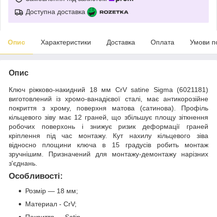
Доступна доставка
Опис
Характеристики
Доставка
Оплата
Умови п
Опис
Ключ ріжково-накидний 18 мм CrV satine Sigma (6021181)
виготовлений із хромо-ванадієвої сталі, має антикорозійне
покриття з хрому, поверхня матова (сатинова). Профіль
кільцевого зіву має 12 граней, що збільшує площу зіткнення
робочих поверхонь і знижує ризик деформації граней
кріплення під час монтажу. Кут нахилу кільцевого зіва
відносно площини ключа в 15 градусів робить монтаж
зручнішим. Призначений для монтажу-демонтажу нарізних
з'єднань.
Особливості:
Розмір — 18 мм;
Материал - CrV;
Покриття — Satin.