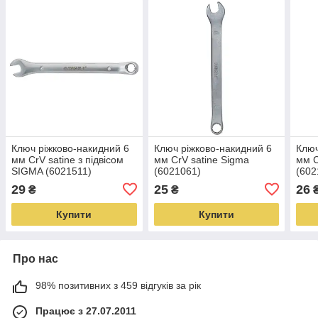
Ключ ріжково-накидний 6
Ключ ріжково-накидний 6
Ключ
мм CrV satine з підвісом
мм CrV satine Sigma
мм C
SIGMA (6021511)
(6021061)
(602
29
25
26
₴
₴
Купити
Купити
Про нас
98% позитивних з 459 відгуків за рік
Працює з 27.07.2011