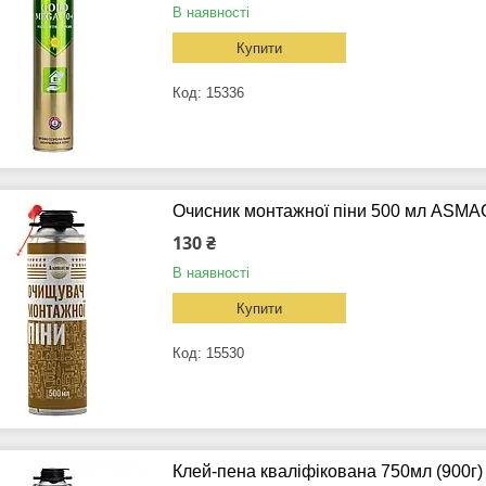
В наявності
Купити
15336
Очисник монтажної піни 500 мл ASMA
130 ₴
В наявності
Купити
15530
Клей-пена кваліфікована 750мл (900