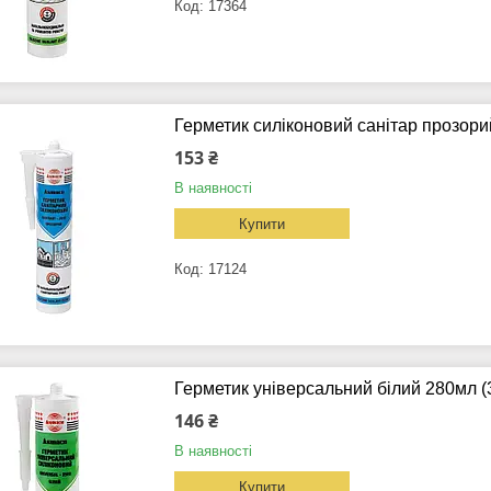
17364
Герметик силіконовий санітар прозор
153 ₴
В наявності
Купити
17124
Герметик універсальний білий 280мл
146 ₴
В наявності
Купити