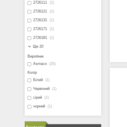
2726111
1
2726121
1
2726131
1
2726171
1
2726181
1
Ще 20
Виробник
Asmaco
25
Колір
Білий
1
Червоний
1
сірий
1
чорний
1