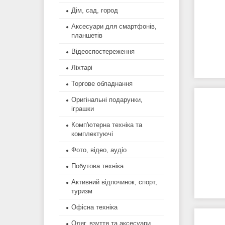
Дім, сад, город
Аксесуари для смартфонів,
планшетів
Відеоспостереження
Ліхтарі
Торгове обладнання
Оригінальні подарунки,
іграшки
Комп'ютерна техніка та
комплектуючі
Фото, відео, аудіо
Побутова техніка
Активний відпочинок, спорт,
туризм
Офісна техніка
Одяг, взуття та аксесуари