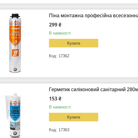
Піна монтажна професійна всесезонн
299 ₴
В наявності
Купити
17362
Герметик силіконовий санітарний 28
153 ₴
В наявності
Купити
17363