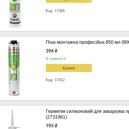
17365
Піна монтажна професійна 850 мл (9
294 ₴
В наявності
Купити
17412
Герметик силіконовий для акваріума 
(2731961)
193 ₴