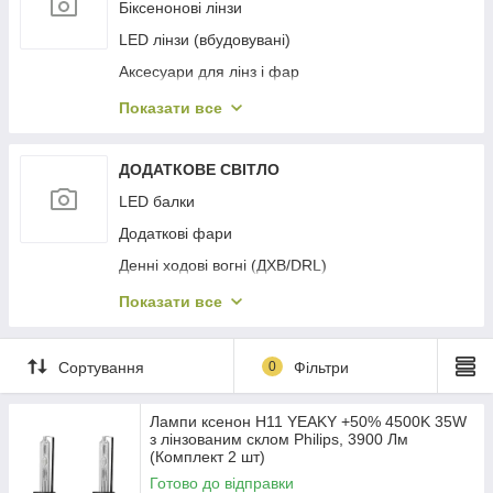
Біксенонові лінзи
LED лінзи (вбудовувані)
Аксесуари для лінз і фар
Габаритні/маркерні фари (для вантажівок,
Показати все
причепів)
Задні фари / стопи
ДОДАТКОВЕ СВІТЛО
Основна оптика (передні фари)
LED балки
Протитуманні фари (ПТФ)
Додаткові фари
Денні ходові вогні (ДХВ/DRL)
Комплектуючі для балок/фар
Показати все
Комплекти додаткових фар
Сортування
0
Фільтри
Лампи ксенон H11 YEAKY +50% 4500K 35W
з лінзованим склом Philips, 3900 Лм
(Комплект 2 шт)
Готово до відправки