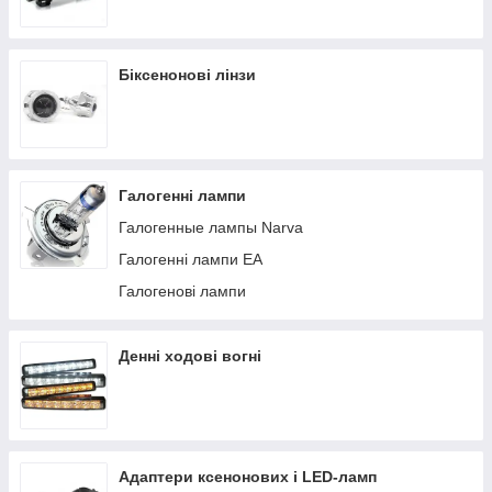
продукцію, яка буде служити довгий час. Виробниками всіх
виробів, запропонованих в нашому каталозі, є провідні
бренди, які користуються неабиякою популярністю серед
Біксенонові лінзи
автолюбителів.
Галогенні лампи
Галогенные лампы Narva
Галогенні лампи EA
Галогенові лампи
Денні ходові вогні
Адаптери ксенонових і LED-ламп