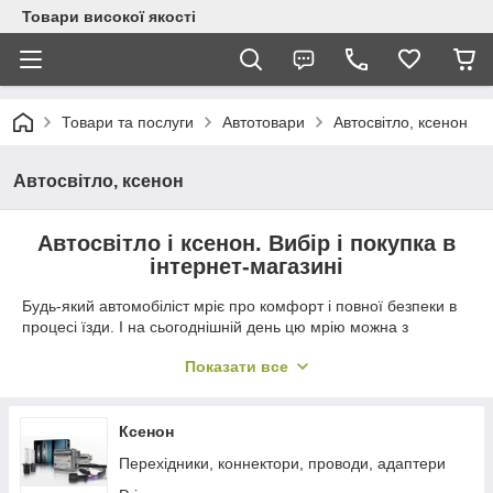
Товари високої якості
Товари та послуги
Автотовари
Автосвітло, ксенон
Автосвітло, ксенон
Автосвітло і ксенон. Вибір і покупка в
інтернет-магазині
Будь-який автомобіліст мріє про комфорт і повної безпеки в
процесі їзди. І на сьогоднішній день цю мрію можна з
легкістю здійснити! Інтернет-магазин China-World.com.ua
Показати все
представляє велику різноманітність всілякої електроніки та
аксесуарів для авто, які стануть для вас невід'ємними
помічниками в дорозі. Вас порадують демократичні ціни, а
також досить вигідні умови співпраці!
Ксенон
Если вы еще не определились с выбором и не
Перехідники, коннектори, проводи, адаптери
представляете, как правильно подобрать свет для авто,