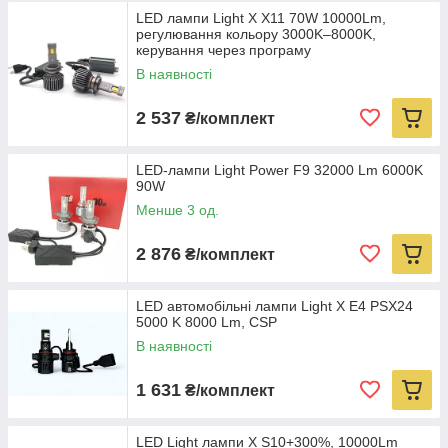
LED лампи Light X X11 70W 10000Lm,
регулювання кольору 3000K–8000K,
керування через програму
В наявності
2 537
₴/комплект
LED-лампи Light Power F9 32000 Lm 6000K
90W
Менше 3 од.
2 876
₴/комплект
LED автомобільні лампи Light X E4 PSX24
5000 K 8000 Lm, CSP
В наявності
1 631
₴/комплект
LED Light лампи X S10+300%, 10000Lm