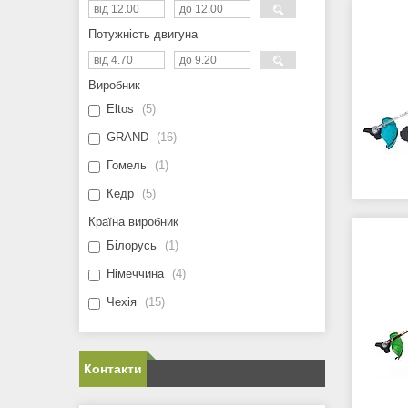
Потужність двигуна
Виробник
Eltos
5
GRAND
16
Гомель
1
Кедр
5
Країна виробник
Білорусь
1
Німеччина
4
Чехія
15
Контакти