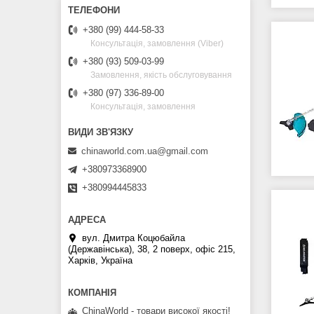
+380 (99) 444-58-33
Консультація, замовлення (Viber)
+380 (93) 509-03-99
Замовлення, якість обслуговування
+380 (97) 336-89-00
Консультація, замовлення
chinaworld.com.ua@gmail.com
+380973368900
+380994445833
вул. Дмитра Коцюбайла
(Державінська), 38, 2 поверх, офіс 215,
Харків, Україна
ChinaWorld - товари високої якості!