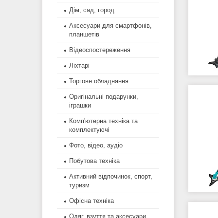
Дім, сад, город
Аксесуари для смартфонів,
планшетів
Відеоспостереження
Ліхтарі
Торгове обладнання
Оригінальні подарунки,
іграшки
Комп'ютерна техніка та
комплектуючі
Фото, відео, аудіо
Побутова техніка
Активний відпочинок, спорт,
туризм
Офісна техніка
Одяг, взуття та аксесуари