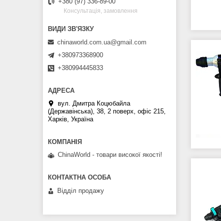
+380 (97) 336-89-00
Консультація, замовлення
chinaworld.com.ua@gmail.com
+380973368900
+380994445833
вул. Дмитра Коцюбайла
(Державінська), 38, 2 поверх, офіс 215,
Харків, Україна
ChinaWorld - товари високої якості!
Відділ продажу