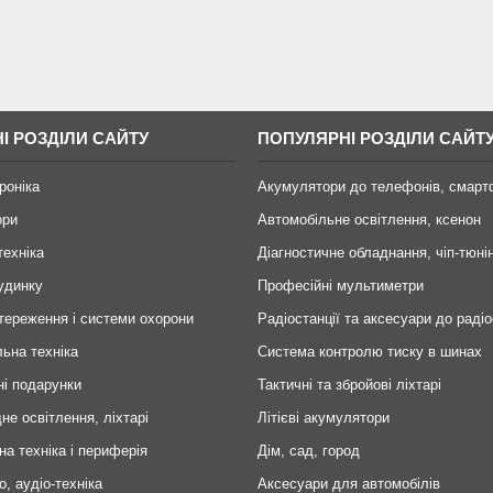
І РОЗДІЛИ САЙТУ
ПОПУЛЯРНІ РОЗДІЛИ САЙТ
роніка
Акумулятори до телефонів, смарт
ори
Автомобільне освітлення, ксенон
техніка
Діагностичне обладнання, чіп-тюні
удинку
Професійні мультиметри
тереження і системи охорони
Радіостанції та аксесуари до радіо
ьна техніка
Система контролю тиску в шинах
ні подарунки
Тактичні та збройові ліхтарі
не освітлення, ліхтарі
Літієві акумулятори
на техніка і периферія
Дім, сад, город
о, аудіо-техніка
Аксесуари для автомобілів