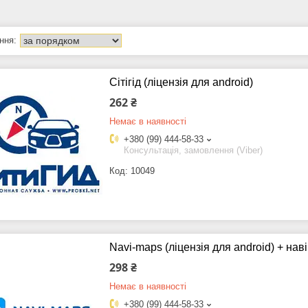
Сітігід (ліцензія для android)
262 ₴
Немає в наявності
+380 (99) 444-58-33
Консультація, замовлення (Viber)
10049
Navi-maps (ліцензія для android) + наві
298 ₴
Немає в наявності
+380 (99) 444-58-33