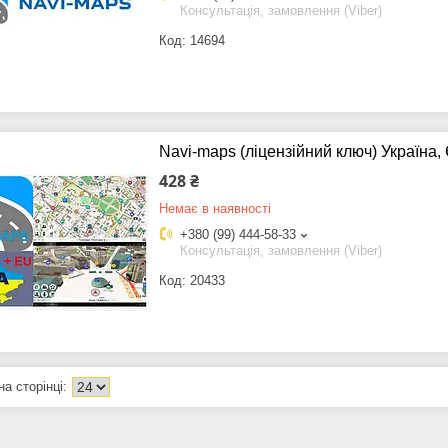
Консультація, замовлення (Viber)
14694
Navi-maps (ліцензійний ключ) Україна,
428 ₴
Немає в наявності
+380 (99) 444-58-33
Консультація, замовлення (Viber)
20433