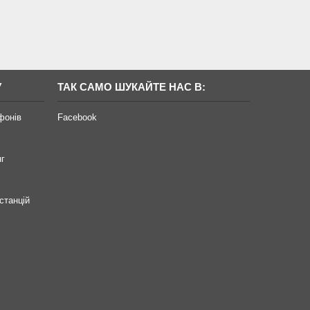
У
ТАК САМО ШУКАЙТЕ НАС В:
фонів
Facebook
нг
станцій