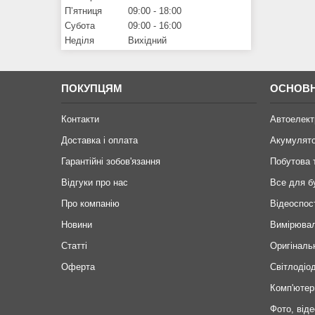
Пʼятниця
09:00
18:00
Субота
09:00
16:00
Неділя
Вихідний
ПОКУПЦЯМ
ОСНОВН
Контакти
Автоелект
Доставка і оплата
Акумулят
Гарантійні зобов'язання
Побутова 
Відгуки про нас
Все для б
Про компанію
Відеоспос
Новини
Вимірювал
Статті
Оригіналь
Оферта
Світлодіод
Комп'ютер
Фото, віде