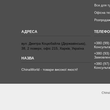
Все для т
Офісна те
Розпродаж
+380 (99)
вул. Дмитра Коцюбайла (Державінська),
Консульта
38, 2 поверх, офіс 215, Харків, Україна
+380 (93)
Замовленн
+380 (97)
Консульта
ChinaWorld - товари високої якості!