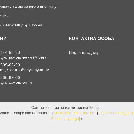
уризму та активного відпочинку
хніка
, знижений у ціні товар
 444-58-33
Відділ продажу
ція, замовлення (Viber)
 509-03-99
я, якість обслуговування
 336-89-00
ція, замовлення
Сайт створений на маркетплейсі
Prom.ua
ChinaWorld - товари високої якості! |
Поскаржитися на контент
|
Політика конфіденці
Select Language
▼