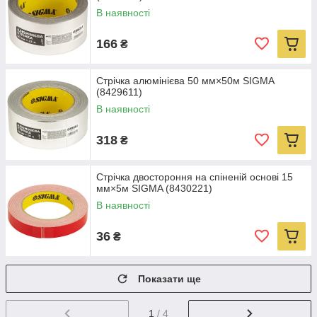
В наявності
166
₴
Стрічка алюмінієва 50 мм×50м SIGMA
(8429611)
В наявності
318
₴
Стрічка двостороння на спіненій основі 15
мм×5м SIGMA (8430221)
В наявності
36
₴
Показати ще
1
/ 4