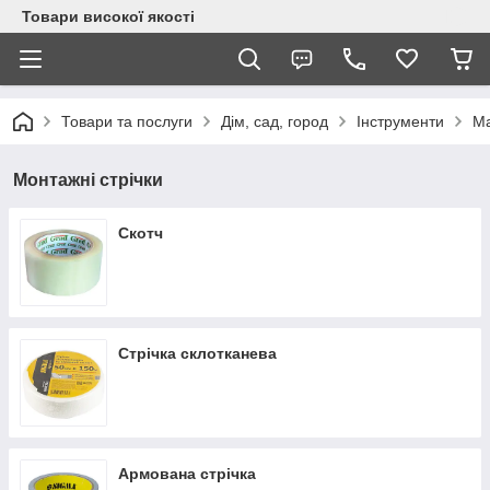
Товари високої якості
Товари та послуги
Дім, сад, город
Інструменти
Ма
Монтажні стрічки
Скотч
Стрічка склотканева
Армована стрічка