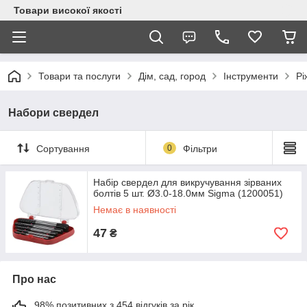
Товари високої якості
Товари та послуги
Дім, сад, город
Інструменти
Рі
Набори свердел
Сортування
0
Фільтри
Набір свердел для викручування зірваних
болтів 5 шт. Ø3.0-18.0мм Sigma (1200051)
Немає в наявності
47
₴
Про нас
98% позитивних з 454 відгуків за рік