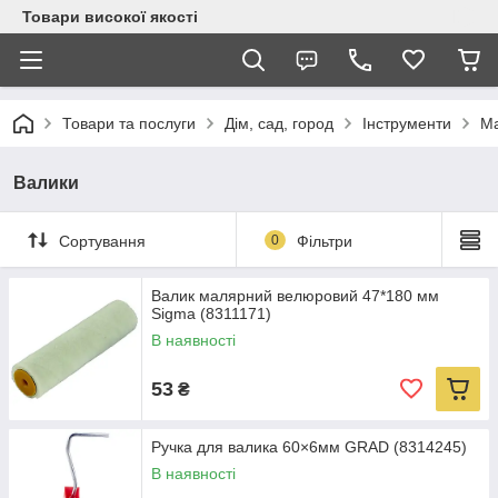
Товари високої якості
Товари та послуги
Дім, сад, город
Інструменти
Ма
Валики
Сортування
0
Фільтри
Валик малярний велюровий 47*180 мм
Sigma (8311171)
В наявності
53
₴
Ручка для валика 60×6мм GRAD (8314245)
В наявності