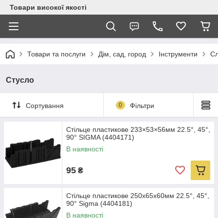
Товари високої якості
Товари та послуги
Дім, сад, город
Інструменти
Сл
Стусло
Сортування
0
Фільтри
Стільце пластикове 233×53×56мм 22.5°, 45°,
90° SIGMA (4404171)
В наявності
95
₴
Стільце пластикове 250х65х60мм 22.5°, 45°,
90° Sigma (4404181)
В наявності