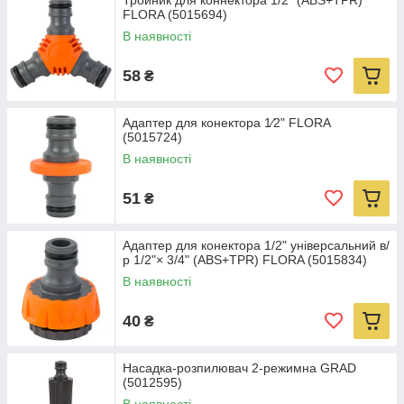
Тройник для коннектора 1/2" (ABS+TPR)
FLORA (5015694)
В наявності
58
₴
Адаптер для конектора 1⁄2" FLORA
(5015724)
В наявності
51
₴
Адаптер для конектора 1/2" універсальний в/
р 1/2"× 3/4" (ABS+TPR) FLORA (5015834)
В наявності
40
₴
Насадка-розпилювач 2-режимна GRAD
(5012595)