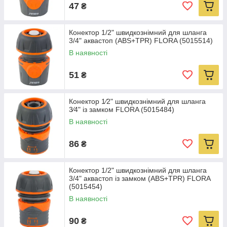
47
₴
Конектор 1/2" швидкознімний для шланга
3/4" аквастоп (ABS+TPR) FLORA (5015514)
В наявності
51
₴
Конектор 1⁄2" швидкознімний для шланга
3⁄4" із замком FLORA (5015484)
В наявності
86
₴
Конектор 1/2" швидкознімний для шланга
3/4" аквастоп із замком (ABS+TPR) FLORA
(5015454)
В наявності
90
₴