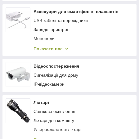
Насосне обладнання
Автохолодильники
Відлякувачі гризунів, комах, собак
Аксесуари для смартфонів, планшетів
Техдопомога
Дзвінки
USB кабелі та перехідники
Сигнали
Сантехніка
Зарядні пристрої
Автокосметика
Альтернативні джерела енергії
Моноподи
Автомобільні обігрівачі, тепловентилятори
Різне
Показати все
Автоінструмент та обладнання
Смарт годинник, фітнес браслети
Автокрісла, бустери
Кільцеві LED лампи і штативи
Відеоспостереження
Автомобільні інвертори
Сигналізації для дому
Аксесуари та монтаж
IP-відеокамери
Ліхтарі
Святкове освітлення
Ліхтарі для кемпінгу
Ультрафіолетові ліхтарі
Тактичні ліхтарі і ручні