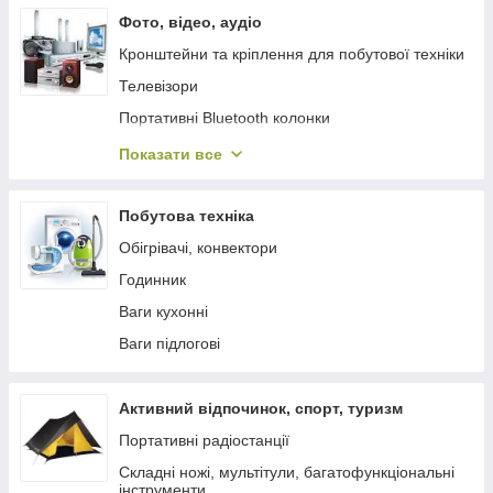
Фото, відео, аудіо
Кронштейни та кріплення для побутової техніки
Телевізори
Портативні Bluetooth колонки
Радіоприймачі
Показати все
Диктофони
Мікрофони
Побутова техніка
Медіаплеєри, ігрові приставки
Обігрівачі, конвектори
Годинник
Ваги кухонні
Ваги підлогові
Активний відпочинок, спорт, туризм
Портативні радіостанції
Складні ножі, мультітули, багатофункціональні
інструменти