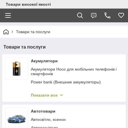
Товари високої якості
Товари та послуги
Товари та послуги
Акумулятори
Акумулятори Hoco для мобільних телефонів і
смартфонів
Power bank (Внешние аккумуляторы)
Аккумуляторы для планшетов
Показати все
Літій-полімерні акумулятори
Літієві акумулятори
Автотовари
Пускозарядні пристрої
Автосвітло, ксенон
Зарядні пристрої для літієвих акумуляторів
Автомагнітоли