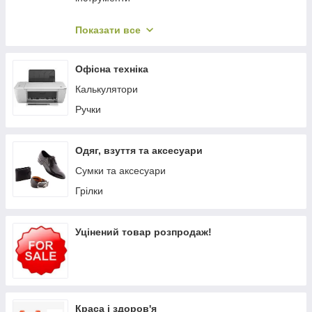
Барометри, висотометри, компаси
Показати все
Мангали, барбекю, гриль, казани
Сумки-холодильники
Офісна техніка
Посуд, столові прибори
Калькулятори
Газові плити, пальники
Ручки
Велосипеди та аксесуари
Туристичні рюкзаки та гермомішки
Одяг, взуття та аксесуари
Плиты электрические
Сумки та аксесуари
Грілки
Уцінений товар розпродаж!
Краса і здоров'я