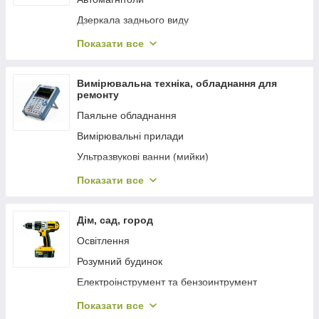
Акумулятори олив'яні та гелеві
Дзеркала заднього виду
Акумулятори для FPV дронів
Автомобільні відеореєстратори
Показати все
Батарейки
Діагностичне обладнання, чіп-тюнінг
Парктроніки (паркувальні системи)
Вимірювальна техніка, обладнання для
ремонту
Паркувальні камери, монітори
Паяльне обладнання
Відео/DVD/TV
Вимірювальні прилади
Автонавігатори
Ультразвукові ванни (мийки)
Система контролю тиску в шинах
Мікроскопи
Показати все
Fm модулятори
Лупи, лампи-лупи, лупи
Автомобільні компресори
Інструмент для ремонту
Дім, сад, город
Автомобільні пилососи
Джерела живлення
Освітлення
Автомобільні антени
Регулятори напруги, швидкості, температури
Розумний будинок
Автомобільні вентилятори
Електроінструмент та бензоинтрумент
Аксесуари для автомобілів
Інструменти
Показати все
Зарядні, пуско-зарядні пристрої та аксесуари