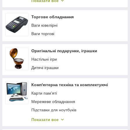
Показати все
Акумуляторні лампи, аварійні світильники
Налобні ліхтарі
Торгове обладнання
Ліхтарі переносні
Ваги ювелірні
Підводні ліхтарі
Ваги торгові
Лазерні указки
Ліхтарі велосипедні
Оригінальні подарунки, іграшки
Шахтарські ліхтарі (коногонки)
Настільні ігри
Аксесуари до ліхтарикам
Дитячі іграшки
Комп'ютерна техніка та комплектуючі
Карти пам'яті
Мережеве обладнання
Підставки для ноутбуків
Блоки живлення для ноутбуків
Показати все
Мережеві фільтри, адаптери та подовжувачі