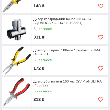
148
₴
Дивер картриджний виносний (42A)
AQUATICA XG-2142 (9793351)
В наявності
331
₴
Довгогубці прямі 180-мм Standard SIGMA
(4357531)
В наявності
172
₴
Довгогубці вигнуті 160 мм CrV Profi ULTRA
(4356922)
В наявності
313
₴