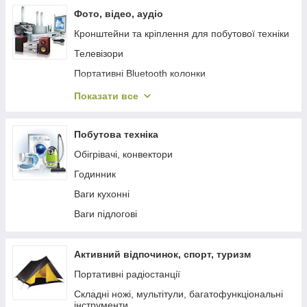
Фото, відео, аудіо
Кронштейни та кріплення для побутової техніки
Телевізори
Портативні Bluetooth колонки
Радіоприймачі
Показати все
Диктофони
Мікрофони
Побутова техніка
Медіаплеєри, ігрові приставки
Обігрівачі, конвектори
Годинник
Ваги кухонні
Ваги підлогові
Активний відпочинок, спорт, туризм
Портативні радіостанції
Складні ножі, мультітули, багатофункціональні
інструменти