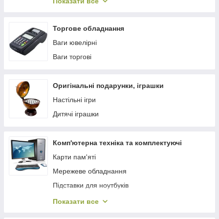
Показати все
Акумуляторні лампи, аварійні світильники
Налобні ліхтарі
Торгове обладнання
Ліхтарі переносні
Ваги ювелірні
Підводні ліхтарі
Ваги торгові
Лазерні указки
Ліхтарі велосипедні
Оригінальні подарунки, іграшки
Шахтарські ліхтарі (коногонки)
Настільні ігри
Аксесуари до ліхтарикам
Дитячі іграшки
Комп'ютерна техніка та комплектуючі
Карти пам'яті
Мережеве обладнання
Підставки для ноутбуків
Блоки живлення для ноутбуків
Показати все
Мережеві фільтри, адаптери та подовжувачі