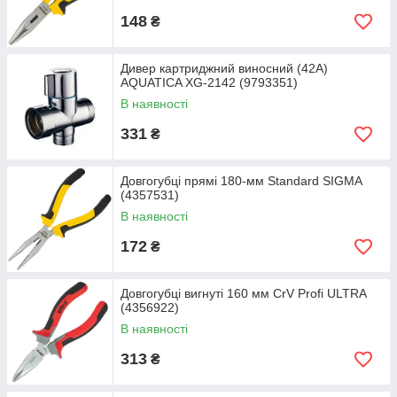
148
₴
Дивер картриджний виносний (42A)
AQUATICA XG-2142 (9793351)
В наявності
331
₴
Довгогубці прямі 180-мм Standard SIGMA
(4357531)
В наявності
172
₴
Довгогубці вигнуті 160 мм CrV Profi ULTRA
(4356922)
В наявності
313
₴