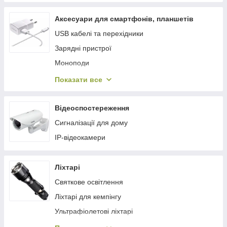
Насосне обладнання
Автохолодильники
Відлякувачі гризунів, комах, собак
Аксесуари для смартфонів, планшетів
Техдопомога
Дзвінки
USB кабелі та перехідники
Сигнали
Сантехніка
Зарядні пристрої
Автокосметика
Альтернативні джерела енергії
Моноподи
Автомобільні обігрівачі, тепловентилятори
Різне
Показати все
Автоінструмент та обладнання
Смарт годинник, фітнес браслети
Автокрісла, бустери
Кільцеві LED лампи і штативи
Відеоспостереження
Автомобільні інвертори
Сигналізації для дому
Аксесуари та монтаж
IP-відеокамери
Ліхтарі
Святкове освітлення
Ліхтарі для кемпінгу
Ультрафіолетові ліхтарі
Тактичні ліхтарі і ручні