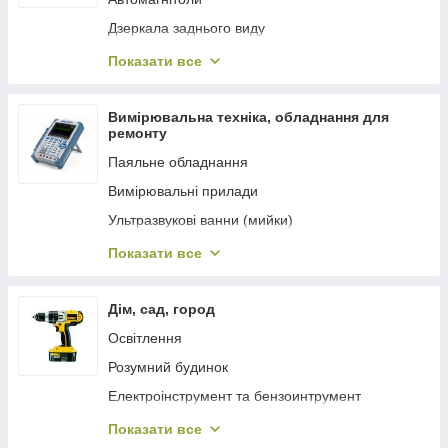
Акумулятори олив'яні та гелеві
Дзеркала заднього виду
Акумулятори для FPV дронів
Автомобільні відеореєстратори
Показати все
Батарейки
Діагностичне обладнання, чіп-тюнінг
Парктроніки (паркувальні системи)
Вимірювальна техніка, обладнання для
ремонту
Паркувальні камери, монітори
Паяльне обладнання
Відео/DVD/TV
Вимірювальні прилади
Автонавігатори
Ультразвукові ванни (мийки)
Система контролю тиску в шинах
Мікроскопи
Показати все
Fm модулятори
Лупи, лампи-лупи, лупи
Автомобільні компресори
Інструмент для ремонту
Дім, сад, город
Автомобільні пилососи
Джерела живлення
Освітлення
Автомобільні антени
Регулятори напруги, швидкості, температури
Розумний будинок
Автомобільні вентилятори
Електроінструмент та бензоинтрумент
Аксесуари для автомобілів
Інструменти
Показати все
Зарядні, пуско-зарядні пристрої та аксесуари