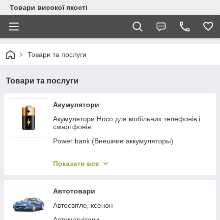
Товари високої якості
Товари та послуги
Товари та послуги
Акумулятори
Акумулятори Hoco для мобільних телефонів і
смартфонів
Power bank (Внешние аккумуляторы)
Аккумуляторы для планшетов
Показати все
Літій-полімерні акумулятори
Літієві акумулятори
Автотовари
Пускозарядні пристрої
Автосвітло, ксенон
Зарядні пристрої для літієвих акумуляторів
Автомагнітоли