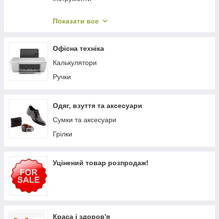
Барометри, висотометри, компаси
Показати все
Мангали, барбекю, гриль, казани
Сумки-холодильники
Офісна техніка
Посуд, столові прибори
Калькулятори
Газові плити, пальники
Ручки
Велосипеди та аксесуари
Туристичні рюкзаки та гермомішки
Одяг, взуття та аксесуари
Плиты электрические
Сумки та аксесуари
Грілки
Уцінений товар розпродаж!
Краса і здоров'я