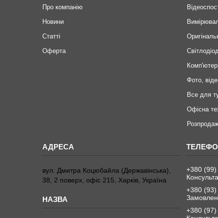
Про компанію
Відеоспос
Новини
Вимірювал
Статті
Оригіналь
Оферта
Світлодіод
Комп'ютер
Фото, віде
Все для т
Офісна те
Розпродаж
+380 (99)
вул. Дмитра Коцюбайла (Державінська),
Консульта
38, 2 поверх, офіс 215, Харків, Україна
+380 (93)
Замовленн
+380 (97)