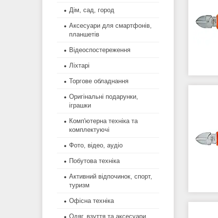
Дім, сад, город
Аксесуари для смартфонів,
планшетів
Відеоспостереження
Ліхтарі
Торгове обладнання
Оригінальні подарунки,
іграшки
Комп'ютерна техніка та
комплектуючі
Фото, відео, аудіо
Побутова техніка
Активний відпочинок, спорт,
туризм
Офісна техніка
Одяг, взуття та аксесуари