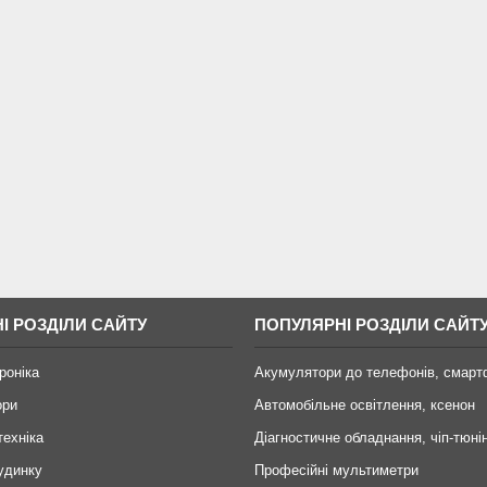
І РОЗДІЛИ САЙТУ
ПОПУЛЯРНІ РОЗДІЛИ САЙТ
роніка
Акумулятори до телефонів, смарт
ори
Автомобільне освітлення, ксенон
техніка
Діагностичне обладнання, чіп-тюні
удинку
Професійні мультиметри