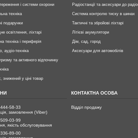
тереження і системи охорони
Радіостанції та аксесуари до радіо
ьна техніка
Система контролю тиску в шинах
ні подарунки
Тактичні та збройові ліхтарі
не освітлення, ліхтарі
Літієві акумулятори
на техніка і периферія
Дім, сад, город
о, аудіо-техніка
Аксесуари для автомобілів
уризму та активного відпочинку
хніка
, знижений у ціні товар
 444-58-33
Відділ продажу
ція, замовлення (Viber)
 509-03-99
я, якість обслуговування
 336-89-00