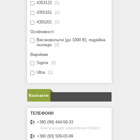
4353122
1
4355161
1
4355201
1
Особливості
Високовольтні (до 1000 В), подвійна
ізоляція
2
Виробник
Sigma
2
Ultra
1
Контакти
+380 (99) 444-58-33
Консультація, замовлення (Viber)
+380 (93) 509-03-99