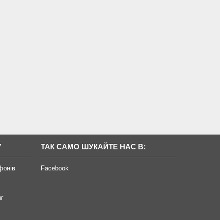
У
ТАК САМО ШУКАЙТЕ НАС В:
фонів
Facebook
нг