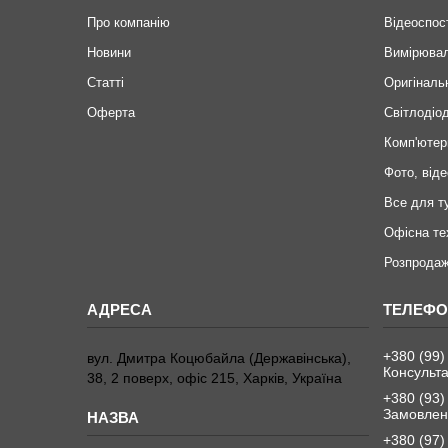
Про компанію
Відеоспос
Новини
Вимірювал
Статті
Оригіналь
Оферта
Світлодіод
Комп'ютер
Фото, віде
Все для т
Офісна те
Розпродаж
+380 (99)
вул. Дмитра Коцюбайла (Державінська),
Консульта
38, 2 поверх, офіс 215, Харків, Україна
+380 (93)
Замовленн
+380 (97)