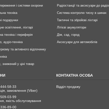
тереження і системи охорони
Радіостанції та аксесуари до радіо
ьна техніка
Система контролю тиску в шинах
ні подарунки
Тактичні та збройові ліхтарі
не освітлення, ліхтарі
Літієві акумулятори
на техніка і периферія
Дім, сад, город
о, аудіо-техніка
Аксесуари для автомобілів
уризму та активного відпочинку
хніка
, знижений у ціні товар
 444-58-33
Відділ продажу
ція, замовлення (Viber)
 509-03-99
я, якість обслуговування
 336-89-00