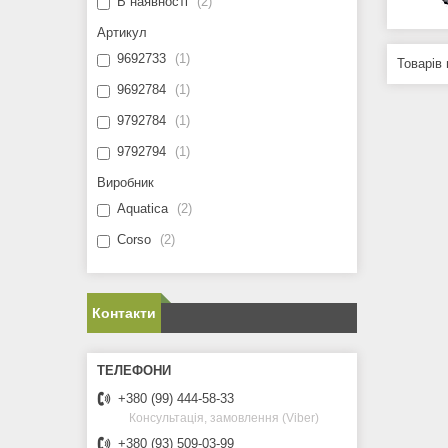
В наявності
2
Артикул
9692733
1
9692784
1
9792784
1
9792794
1
Виробник
Aquatica
2
Corso
2
Контакти
+380 (99) 444-58-33
Консультація, замовлення (Viber)
+380 (93) 509-03-99