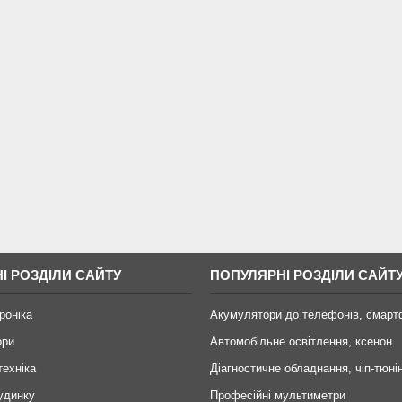
І РОЗДІЛИ САЙТУ
ПОПУЛЯРНІ РОЗДІЛИ САЙТ
роніка
Акумулятори до телефонів, смарт
ори
Автомобільне освітлення, ксенон
техніка
Діагностичне обладнання, чіп-тюні
удинку
Професійні мультиметри