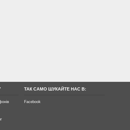
У
ТАК САМО ШУКАЙТЕ НАС В:
фонів
Facebook
нг