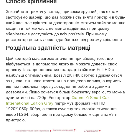
Спосіб кріплення
Звичайно ж тримач у вигляді присоски зручний, так як там
застосуємо шарнір, що дає можливість зняти пристрій в будь-
який час, але кріплення двостороннім скотчем займає менше
місця, і в той же час є не менш надійним, і при цьому
зберігається доступність до всіх роз'ємів. При цьому
реєстратор досить легко відстібається від роз'єму кріплення.
Роздільна здатність матриці
Цей критерій має вагоме значення при зйомці того, що
відбувається, з допомогою якого ви можете довести свою
правоту. Із запропонованих стандартів зйомки Full HD є
найбільш оптимальним. Дозвіл 2К і 4К істотно відрізняються
за ціною, т. к. навантаження на процесор велика, а користь
від них невелика через ускладнення роботи з даними
дозволами. Якщо хочеться більш бюджетну версію, то можна
зупинитися і на 720р. Реєстратор
Xiaomi Yi Smart Car
International Edition Gray
підтримує формат Full HD
1920*1080p 60fps, а також сучасну технологію стиснення
відео Н.264. зберігаючи при цьому більше місця в пам'яті
пристрою.