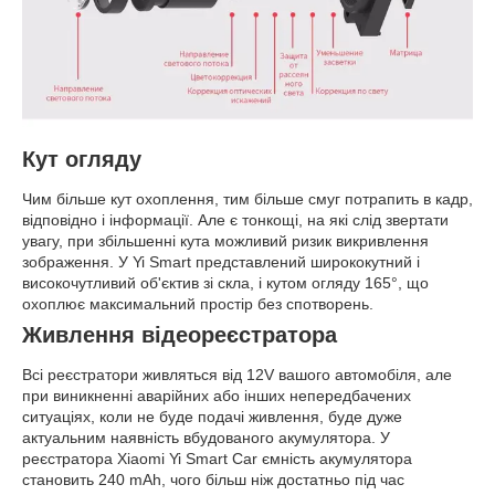
Кут огляду
Чим більше кут охоплення, тим більше смуг потрапить в кадр,
відповідно і інформації. Але є тонкощі, на які слід звертати
увагу, при збільшенні кута можливий ризик викривлення
зображення. У Yi Smart представлений ширококутний і
високочутливий об'єктив зі скла, і кутом огляду 165°, що
охоплює максимальний простір без спотворень.
Живлення відеореєстратора
Всі реєстратори живляться від 12V вашого автомобіля, але
при виникненні аварійних або інших непередбачених
ситуаціях, коли не буде подачі живлення, буде дуже
актуальним наявність вбудованого акумулятора. У
реєстратора Xiaomi Yi Smart Car ємність акумулятора
становить 240 mAh, чого більш ніж достатньо під час