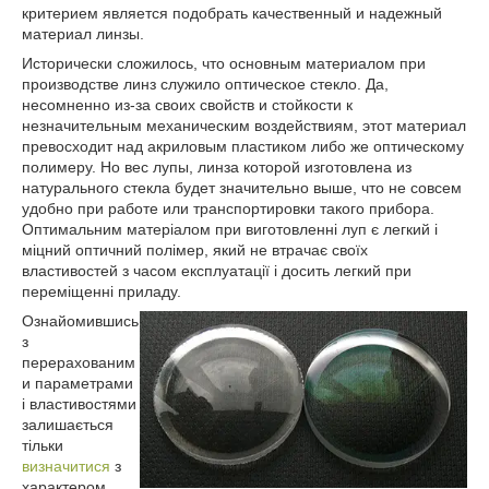
критерием является подобрать качественный и надежный
материал линзы.
Исторически сложилось, что основным материалом при
производстве линз служило оптическое стекло. Да,
несомненно из-за своих свойств и стойкости к
незначительным механическим воздействиям, этот материал
превосходит над акриловым пластиком либо же оптическому
полимеру. Но вес лупы, линза которой изготовлена из
натурального стекла будет значительно выше, что не совсем
удобно при работе или транспортировки такого прибора.
Оптимальним матеріалом при виготовленні луп є легкий і
міцний оптичний полімер, який не втрачає своїх
властивостей з часом експлуатації і досить легкий при
переміщенні приладу.
Ознайомившись
з
перерахованим
и параметрами
і властивостями
залишається
тільки
визначитися
з
характером