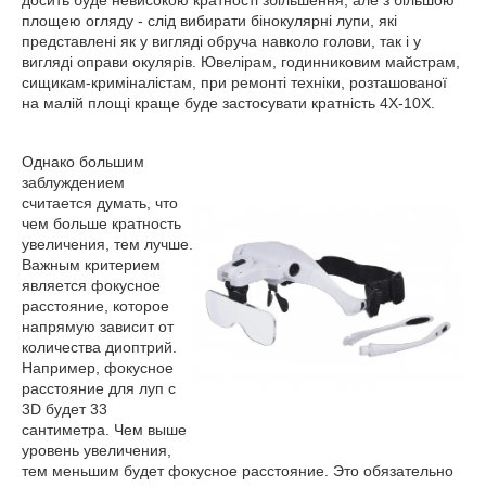
площею огляду - слід вибирати бінокулярні лупи, які
представлені як у вигляді обруча навколо голови, так і у
вигляді оправи окулярів. Ювелірам, годинниковим майстрам,
сищикам-криміналістам, при ремонті техніки, розташованої
на малій площі краще буде застосувати кратність 4Х-10Х.
Однако большим
заблуждением
считается думать, что
чем больше кратность
увеличения, тем лучше.
Важным критерием
является фокусное
расстояние, которое
напрямую зависит от
количества диоптрий.
Например, фокусное
расстояние для луп с
3D будет 33
сантиметра. Чем выше
уровень увеличения,
тем меньшим будет фокусное расстояние. Это обязательно