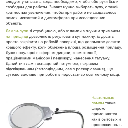
следует учитывать, когда необходимо, чтобы обе руки были
свободны для работы. Значит нужно выбирать лупу, с такой
кратностью увеличения, чтобы при работе не создавалось
помех, искажений и дискомфорта при исследовании
объекта.
Лампи-лупи
зі струбциною, або ж лампи з гнучким тримачем
на прищіпці
дозволяють регулювати кут нахилу, їх досить
просто закріпити на робочій поверхні, що допомагає досягти
кращого ефекту, коли обмежена площа розміщення приладу.
Дуже популярні в сфері медицини, косметології,
працівниками манікюру і педикюру, нанесення татуажу.
Даний тип ламп оснащений потужною, яскравим
підсвічуванням (світлодіодним, ламп розжарювання), що
суттєво важливо при роботі в недостатньо освітленому місці.
Настольные
лампы
также
широко
применяются
как в бытовых и
профессиональ