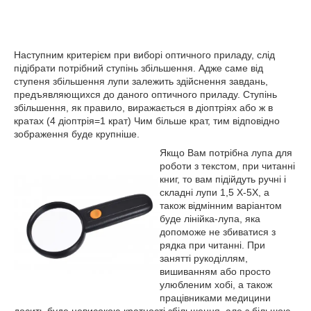
Наступним критерієм при виборі оптичного приладу, слід
підібрати потрібний ступінь збільшення. Адже саме від
ступеня збільшення лупи залежить здійснення завдань,
предъявляющихся до даного оптичного приладу. Ступінь
збільшення, як правило, виражається в діоптріях або ж в
кратах (4 діоптрія=1 крат) Чим більше крат, тим відповідно
зображення буде крупніше.
Якщо Вам потрібна лупа для
роботи з текстом, при читанні
книг, то вам підійдуть ручні і
складні лупи 1,5 Х-5Х, а
також відмінним варіантом
буде лінійка-лупа, яка
допоможе не збиватися з
рядка при читанні. При
занятті рукоділлям,
вишиванням або просто
улюбленим хобі, а також
працівниками медицини
досить буде невисокою кратності збільшення, але з більшою