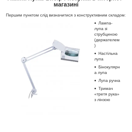
магазині
Першим пунктом слід визначитися з конструктивним складом:
Лампа-
лупа зі
струбциною
(держателем
)
Настільна
лупа
Бінокулярн
а лупа
Лупа ручна
Тримач
«третя рука»
з лінзою