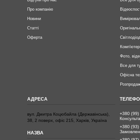
Про компанію
Відеоспос
Новини
Вимірювал
Статті
Оригіналь
Оферта
Світлодіод
Комп'ютер
Фото, віде
Все для т
Офісна те
Розпродаж
+380 (99)
вул. Дмитра Коцюбайла (Державінська),
Консульта
38, 2 поверх, офіс 215, Харків, Україна
+380 (93)
Замовленн
+380 (97)