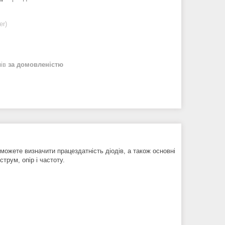
er)
нів
за домовленістю
можете визначити працездатність діодів, а також основні
трум, опір і частоту.