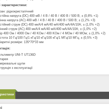
і характеристики:
ран: рідкокристалічний
стійна напруга (DC) 400 мВ / 4 В / 40 В / 400 В / 500 В; ± (0,8% +1)
інна напруга (AC) 400 мВ / 4 В / 40 В / 400 В / 500 В; ± (1,2% +3)
стійний струм (DC) 400 мкA/4 мА/40 мА/400 мА/4A/10A; ± (1,0% +2)
інний струм (AC) 400 мкA/4 мА/40 мА/400 мА/4A/10A; ± (1,0% +2)
ір 400 Ом / 4000 Ом / 40 KОм / 400 KОм / 4 MОм / 40 MОм; ± (1,0% +2)
стота 10 Гц/100 Гц/1 кГц/10 кГц/100 кГц/1 МГц/10 МГц; ± (0,5% +3)
баритні розміри: 135*70*33 мм
тація:
льтиметр UNI-T UT136D
тарея
мірювальні щупи
струкція з експлуатації
еристики
ні