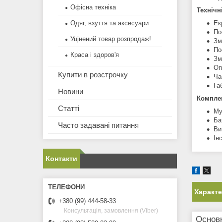
Офісна техніка
Технічн
Ек
Одяг, взуття та аксесуари
По
Уцінений товар розпродаж!
Зм
По
Краса і здоров'я
Зм
Оп
Купити в розстрочку
Ча
Га
Новини
Комплек
Статті
Му
Ба
Часто задавані питання
Ви
Ін
Контакти
Характ
+380 (99) 444-58-33
Консультація, замовлення (Viber)
Основ