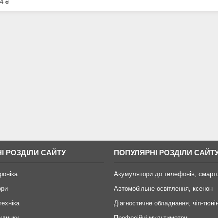
4 ₴
І РОЗДІЛИ САЙТУ
ПОПУЛЯРНІ РОЗДІЛИ САЙТ
роніка
Акумулятори до телефонів, смарт
ори
Автомобільне освітлення, ксенон
техніка
Діагностичне обладнання, чіп-тюні
удинку
Професійні мультиметри