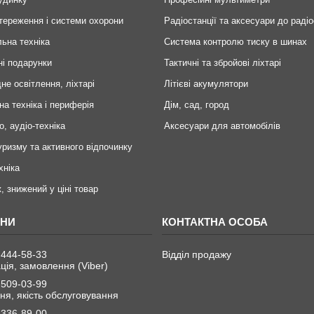
тереження і системи охорони
Радіостанції та аксесуари до радіо
ьна техніка
Система контролю тиску в шинах
ні подарунки
Тактичні та збройові ліхтарі
не освітлення, ліхтарі
Літієві акумулятори
на техніка і периферія
Дім, сад, город
о, аудіо-техніка
Аксесуари для автомобілів
уризму та активного відпочинку
хніка
, знижений у ціні товар
 444-58-33
Відділ продажу
ція, замовлення (Viber)
 509-03-99
я, якість обслуговування
 336-89-00