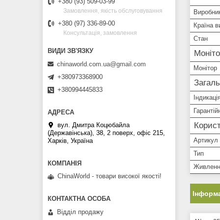
+380 (93) 509-03-99
Замовлення, якість обслуговування
Виробни
+380 (97) 336-89-00
Країна в
Консультація, замовлення
Стан
Моніт
chinaworld.com.ua@gmail.com
Монітор
+380973368900
Загаль
+380994445833
Індикаці
Гарантій
Корист
вул. Дмитра Коцюбайла
(Державінська), 38, 2 поверх, офіс 215,
Артикул
Харків, Україна
Тип
Живлен
ChinaWorld - товари високої якості!
Інформа
Відділ продажу