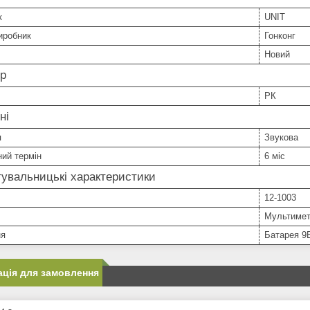
к
UNIT
иробник
Гонконг
Новий
ор
РК
ні
я
Звукова
ний термін
6 міс
увальницькі характеристики
12-1003
Мультимет
ня
Батарея 9В
ція для замовлення