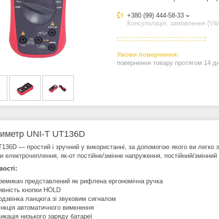
+380 (99) 444-58-33
Консультація, замовлення (Vib
повернення товару протягом 14 д
иметр UNI-T UT136D
T136D — простий і зручний у використанні, за допомогою якого ви легко з
 електрочеплення, як-от постійне/змінне напруження, постійний/змінний с
ості:
ремикач представлений як рифлена ергономічна ручка
явність кнопки HOLD
одзвінка ланцюга зі звуковим сигналом
нкція автоматичного вимкнення
дикація низького заряду батареї