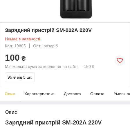
Зарядний пристрій SM-202А 220V
Немає в наявності
Код: 19805
Опт і роздріб
100
₴
Мінімальна сума замовлення на сайті — 150 ₴
95 ₴
від 5 шт.
Опис
Характеристики
Доставка
Оплата
Умови п
Опис
Зарядний пристрій SM-202А 220V