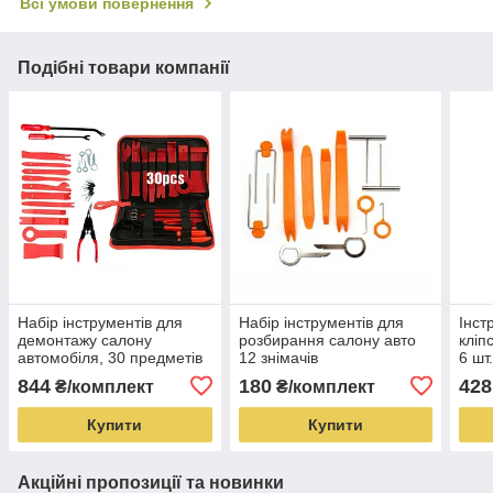
Всі умови повернення
Подібні товари компанії
Набір інструментів для
Набір інструментів для
Інст
демонтажу салону
розбирання салону авто
кліп
автомобіля, 30 предметів
12 знімачів
6 шт
844
180
428
₴/комплект
₴/комплект
Купити
Купити
Акційні пропозиції та новинки