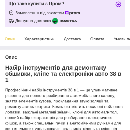
Що таке купити з Пром?
Замовлення під захистом
Доступна доставка
Опис
Характеристики
Доставка
Оплата
Умови п
Опис
Набір інструментів для демонтажу
обшивки, кліпс та електроніки авто 38 в
1
Професійний набір інструментів 38 в 1 — це ультимативне
рішення для повного розбирання автомобільного салону,
зняття елементів кузова, прокладання звукоізоляції та
ремонту автоелектрики. Комплект містить посилені нейлонові
лопатки, важільні металеві знімачі, ключі для автомагнітол,
повний набір екстракторів для розбирання електричних
фішок, а також спеціальні гачки з анатомічними ручками для
зняття гумових ущільнювачів, сальників, кілець та кліпс під