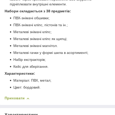
підчіплювати внутрішні елементи.
Набори складається з 38 предметів:
ПВХ-знімачі обшивки;
ПВХ-знімачі кліпс, пістонів та ін.;
Металеві знімачі кліпс;
Металеві знімачі кліпс як щипці;
Металеві знімачі магнітол.
Металеві гачки у формі шила в асортименті;
Набір екстракторів;
Кейс для зберігання.
Характеристики:
Матеріал: ПВХ, метал;
Цвет: бордовий.
Приховати
Характеристики