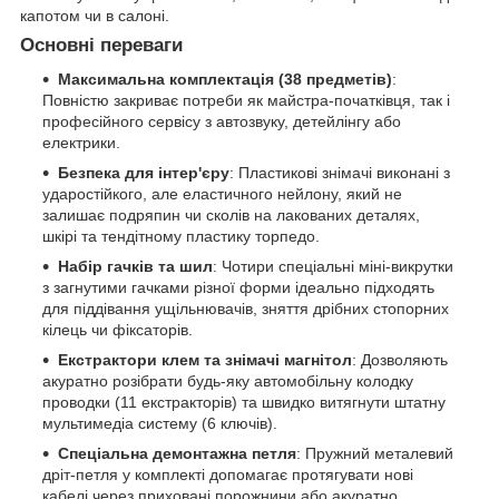
капотом чи в салоні.
Основні переваги
Максимальна комплектація (38 предметів)
:
Повністю закриває потреби як майстра-початківця, так і
професійного сервісу з автозвуку, детейлінгу або
електрики.
Безпека для інтер'єру
: Пластикові знімачі виконані з
ударостійкого, але еластичного нейлону, який не
залишає подряпин чи сколів на лакованих деталях,
шкірі та тендітному пластику торпедо.
Набір гачків та шил
: Чотири спеціальні міні-викрутки
з загнутими гачками різної форми ідеально підходять
для піддівання ущільнювачів, зняття дрібних стопорних
кілець чи фіксаторів.
Екстрактори клем та знімачі магнітол
: Дозволяють
акуратно розібрати будь-яку автомобільну колодку
проводки (11 екстракторів) та швидко витягнути штатну
мультимедіа систему (6 ключів).
Спеціальна демонтажна петля
: Пружний металевий
дріт-петля у комплекті допомагає протягувати нові
кабелі через приховані порожнини або акуратно