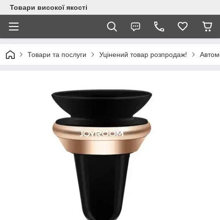
Товари високої якості
Товари та послуги
Уцінений товар розпродаж!
Автом