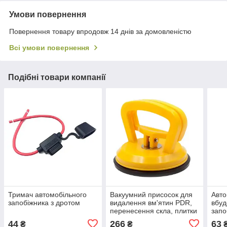
Умови повернення
Повернення товару впродовж 14 днів за домовленістю
Всі умови повернення
Подібні товари компанії
Тримач автомобільного
Вакуумний присосок для
Авто
запобіжника з дротом
видалення вм'ятин PDR,
вбуд
перенесення скла, плитки
запо
44
266
63
₴
₴