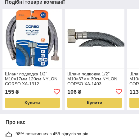
Подібні товари компанії
Шланг подводка 1/2"
Шланг подводка 1/2"
Шлан
М10×17мм 120см NYLON
М10×37мм 30см NYLON
М10
CORSO XA-1312
CORSO XA-1403
COR
(9690152)
(9690163)
(969
155
106
113
₴
₴
Купити
Купити
Про нас
98% позитивних з 459 відгуків за рік