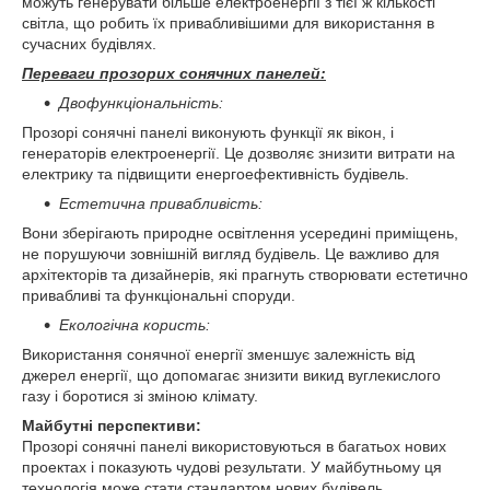
можуть генерувати більше електроенергії з тієї ж кількості
світла, що робить їх привабливішими для використання в
сучасних будівлях.
Переваги прозорих сонячних панелей:
Двофункціональність:
Прозорі сонячні панелі виконують функції як вікон, і
генераторів електроенергії. Це дозволяє знизити витрати на
електрику та підвищити енергоефективність будівель.
Естетична привабливість:
Вони зберігають природне освітлення усередині приміщень,
не порушуючи зовнішній вигляд будівель. Це важливо для
архітекторів та дизайнерів, які прагнуть створювати естетично
привабливі та функціональні споруди.
Екологічна користь:
Використання сонячної енергії зменшує залежність від
джерел енергії, що допомагає знизити викид вуглекислого
газу і боротися зі зміною клімату.
Майбутні перспективи:
Прозорі сонячні панелі використовуються в багатьох нових
проектах і показують чудові результати. У майбутньому ця
технологія може стати стандартом нових будівель,