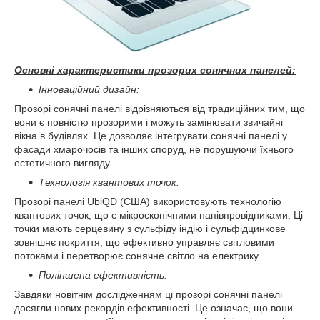
Основні характеристики прозорих сонячних панелей:
Інноваційний дизайн:
Прозорі сонячні панелі відрізняються від традиційних тим, що
вони є повністю прозорими і можуть замінювати звичайні
вікна в будівлях. Це дозволяє інтегрувати сонячні панелі у
фасади хмарочосів та інших споруд, не порушуючи їхнього
естетичного вигляду.
Технологія квантових точок:
Прозорі панелі UbiQD (США) використовують технологію
квантових точок, що є мікроскопічними напівпровідниками. Ці
точки мають серцевину з сульфіду індію і сульфідцинкове
зовнішнє покриття, що ефективно управляє світловими
потоками і перетворює сонячне світло на електрику.
Поліпшена ефективність:
Завдяки новітнім дослідженням ці прозорі сонячні панелі
досягли нових рекордів ефективності. Це означає, що вони