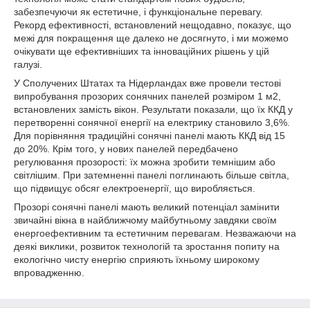
забезпечуючи як естетичне, і функціональне перевагу.
Рекорд ефективності, встановлений нещодавно, показує, що
межі для покращення ще далеко не досягнуто, і ми можемо
очікувати ще ефективніших та інноваційних рішень у цій
галузі.
У Сполучених Штатах та Нідерландах вже провели тестові
випробування прозорих сонячних панелей розміром 1 м2,
встановлених замість вікон. Результати показали, що їх ККД у
перетворенні сонячної енергії на електрику становило 3,6%.
Для порівняння традиційні сонячні панелі мають ККД від 15
до 20%. Крім того, у нових панелей передбачено
регулювання прозорості: їх можна зробити темнішим або
світлішим. При затемненні панелі поглинають більше світла,
що підвищує обсяг електроенергії, що виробляється.
Прозорі сонячні панелі мають великий потенціал замінити
звичайні вікна в найближчому майбутньому завдяки своїм
енергоефективним та естетичним перевагам. Незважаючи на
деякі виклики, розвиток технологій та зростання попиту на
екологічно чисту енергію сприяють їхньому широкому
впровадженню.